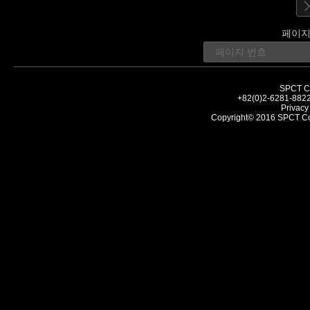
페이지
SPCT Co
+82(0)2-6281-882
Privacy
Copyright© 2016 SPCT Co., 