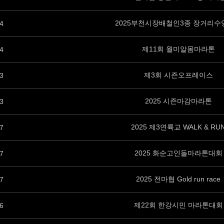
2025부천시장배철인3종 장거리수
4
제11회 월미알몸마라톤
4
제3회 시즌오프레이스
3
2025 시즌마감마라톤
3
2025 제3연륙교 WALK & RU
7
2025 화순고인돌마라톤대회
7
2025 전마협 Gold run race
7
제22회 한강시민 마라톤대회
6