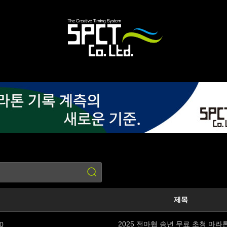
제목
2025 전마협 송년 무료 초청 마
0