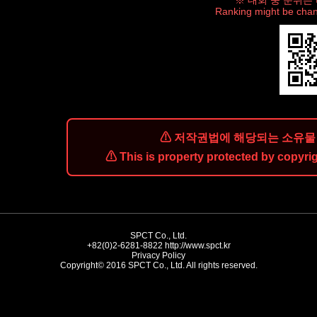
※ 대회 중 순위는
Ranking might be chan
⚠ 저작권법에 해당되는 소유물 
⚠ This is property protected by copyrig
SPCT Co., Ltd.
+82(0)2-6281-8822
http://www.spct.kr
Privacy Policy
Copyright© 2016 SPCT Co., Ltd. All rights reserved.