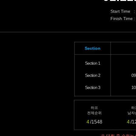
Start Time :
Finish Time :
Section
Section 1
Section 2
09
Section 3
10
하프
하
전체순위
남자
4
/1548
4
/1