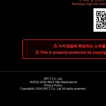
※ 대회 중 순위는
Ranking might be chan
⚠ 저작권법에 해당되는 소유물 
⚠ This is property protected by copyrig
SPCT Co., Ltd.
+82(0)2-6281-8822
http://www.spct.kr
Privacy Policy
Copyright© 2016 SPCT Co., Ltd. All rights reserved.