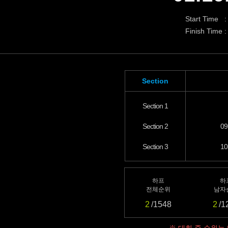
Start Time :
Finish Time :
Section
Section 1
Section 2
09
Section 3
10
하프
하
전체순위
남자
2
/1548
2
/1