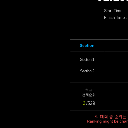
Start Time :
Finish Time :
Section
Section 1
Section 2
하프
전체순위
3
/529
※ 대회 중 순위는
Ranking might be chan