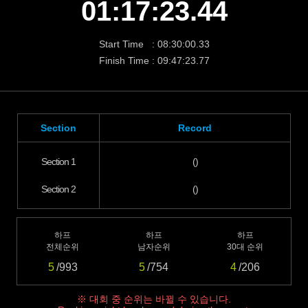
01:17:23.44
Start Time : 08:30:00.33
Finish Time : 09:47:23.77
Section
Record
Section 1
()
Section 2
()
하프
하프
하프
전체순위
남자순위
30대 순위
5
/993
5
/754
4
/206
※ 대회 중 순위는 바뀔 수 있습니다.