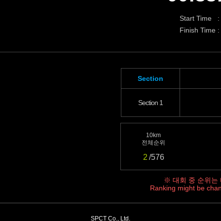
Start Time :
Finish Time :
Section
Section 1
10km
전체순위
2
/576
※ 대회 중 순위는
Ranking might be chan
SPCT Co., Ltd.