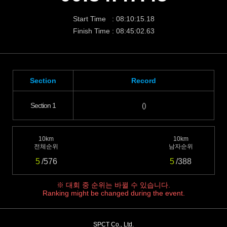
Start Time : 08:10:15.18
Finish Time : 08:45:02.63
Section
Record
Section 1
()
10km
10km
전체순위
남자순위
5
/576
5
/388
※ 대회 중 순위는 바뀔 수 있습니다.
Ranking might be changed during the event.
SPCT Co., Ltd.