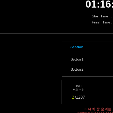
01:16
Start Time :
Finish Time :
Section
Section 1
Section 2
HALF
전체순위
2
/1287
※ 대회 중 순위는