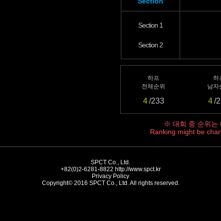
Section
Section 1
Section 2
하프
하
전체순위
남자
4
/233
4
/
※ 대회 중 순위는
Ranking might be chan
SPCT Co., Ltd.
+82(0)2-6281-8822
http://www.spct.kr
Privacy Policy
Copyright© 2016 SPCT Co., Ltd. All rights reserved.