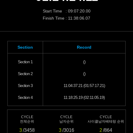
Start Time : 09:07:20.00
Finish Time : 11:38:06.07
Section
Record
Section 1
()
Section 2
()
Section 3
11:04:37.21 (01:57:17.21)
Section 4
11:18:25.19 (02:11:05.19)
CYCLE
CYCLE
CYCLE
전체순위
남자순위
사이클남자베테랑 순위
3
/3458
3
/3016
2
/864