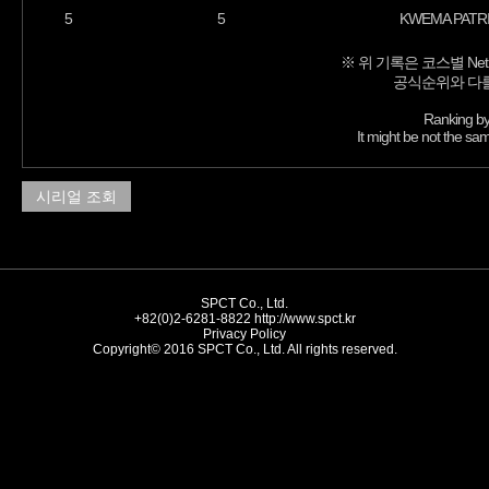
5
5
KWEMA PATRI
※ 위 기록은 코스별 Net
공식순위와 다를
Ranking by
It might be not the sam
시리얼 조회
SPCT Co., Ltd.
+82(0)2-6281-8822
http://www.spct.kr
Privacy Policy
Copyright© 2016 SPCT Co., Ltd. All rights reserved.