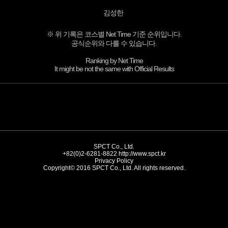
김성한
※ 위 기록은 코스별 Net Time 기준 순위입니다.
공식순위와 다를 수 있습니다.
Ranking by Net Time
It might be not the same with Official Results
SPCT Co., Ltd.
+82(0)2-6281-8822
http://www.spct.kr
Privacy Policy
Copyright© 2016 SPCT Co., Ltd. All rights reserved.