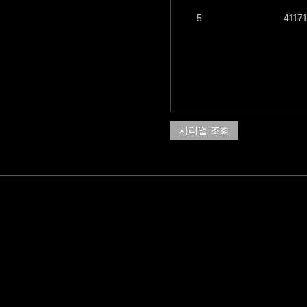
5
41171
시리얼 조회