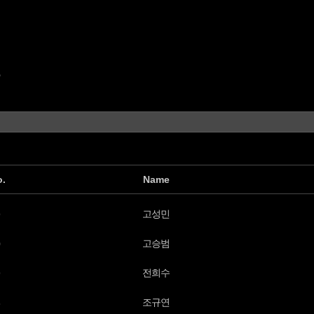
톤
o.
Name
고성민
고승범
전희수
조규연