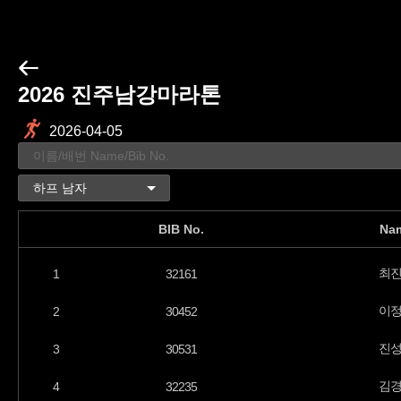
2026 진주남강마라톤
2026-04-05
BIB No.
Na
최
1
32161
이
2
30452
진
3
30531
김
4
32235