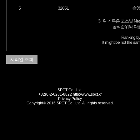
손
5
32051
※ 위 기록은 코스별 Net
공식순위와 다를
Ranking by
It might be not the sam
시리얼 조회
SPCT Co., Ltd.
+82(0)2-6281-8822
http://www.spct.kr
Privacy Policy
Copyright© 2016 SPCT Co., Ltd. All rights reserved.