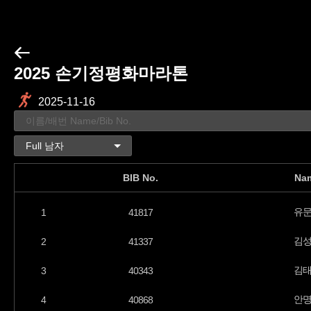
2025 손기정평화마라톤
2025-11-16
BIB No.
Na
유
1
41817
김
2
41337
김
3
40343
안
4
40868