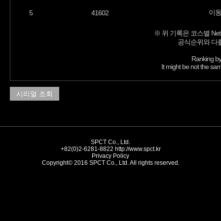
이
5
41602
※ 위 기록은 코스별 Net
공식순위와 다를
Ranking by
It might be not the sam
시리얼 조회
SPCT Co., Ltd.
+82(0)2-6281-8822
http://www.spct.kr
Privacy Policy
Copyright© 2016 SPCT Co., Ltd. All rights reserved.