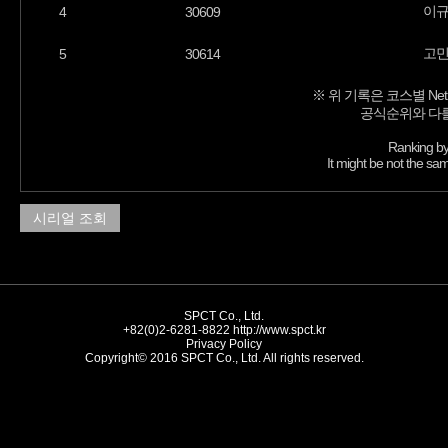
이
4
30609
고
5
30614
※ 위 기록은 코스별 Net
공식순위와 다를
Ranking by
It might be not the sam
시리얼 조회
SPCT Co., Ltd.
+82(0)2-6281-8822
http://www.spct.kr
Privacy Policy
Copyright© 2016 SPCT Co., Ltd. All rights reserved.