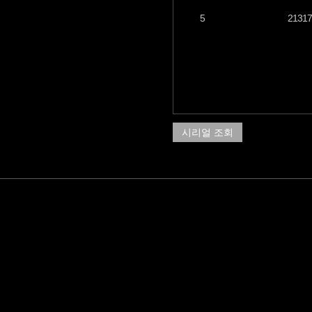
5
21317
시리얼 조회