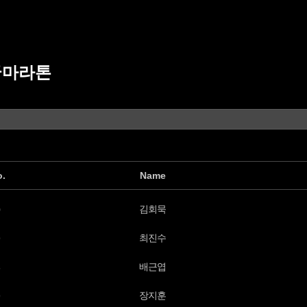
국마라톤
o.
Name
김회묵
최진수
배근엽
장지훈