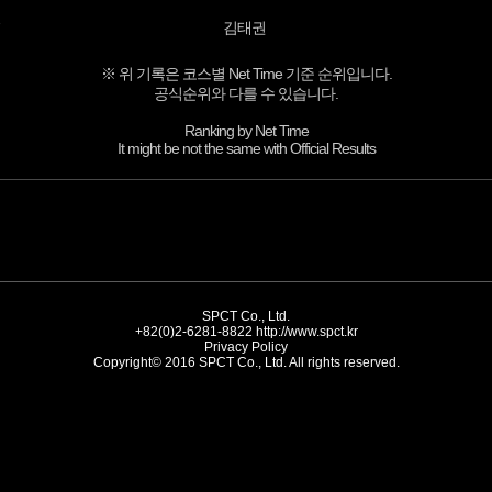
김태권
※ 위 기록은 코스별 Net Time 기준 순위입니다.
공식순위와 다를 수 있습니다.
Ranking by Net Time
It might be not the same with Official Results
SPCT Co., Ltd.
+82(0)2-6281-8822
http://www.spct.kr
Privacy Policy
Copyright© 2016 SPCT Co., Ltd. All rights reserved.