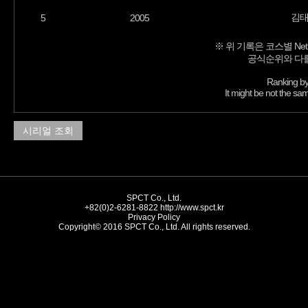
김
5
2005
※ 위 기록은 코스별 Net
공식순위와 다를
Ranking by
It might be not the sam
시리얼 조회
SPCT Co., Ltd.
+82(0)2-6281-8822
http://www.spct.kr
Privacy Policy
Copyright© 2016 SPCT Co., Ltd. All rights reserved.