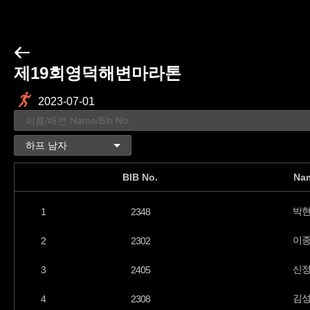
제19회영덕해변마라톤
2023-07-01
BIB No.
Na
박
1
2348
이
2
2302
신
3
2405
김
4
2308