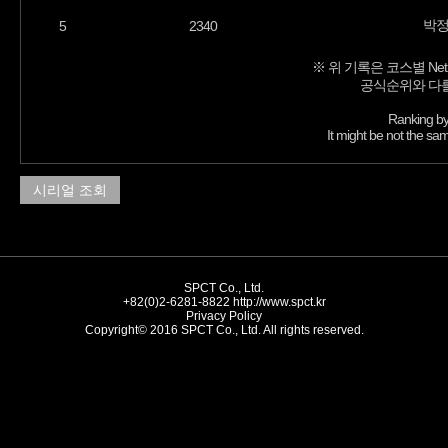
박
5
2340
※ 위 기록은 코스별 Net
공식순위와 다를
Ranking by
It might be not the sam
시리얼 조회
SPCT Co., Ltd.
+82(0)2-6281-8822
http://www.spct.kr
Privacy Policy
Copyright© 2016 SPCT Co., Ltd. All rights reserved.